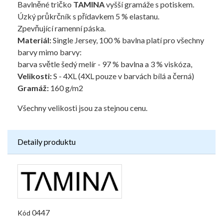
Bavlněné tričko
TAMINA
vyšší gramáže s potiskem.
Úzký průkrčník s přídavkem 5 % elastanu.
Zpevňující ramenní páska.
Materiál:
Single Jersey, 100 % bavlna platí pro všechny
barvy mimo barvy:
barva světle šedý melír - 97 % bavlna a 3 % viskóza,
Velikosti:
S - 4XL (4XL pouze v barvách bílá a černá)
Gramáž:
160 g/m2
Všechny velikosti jsou za stejnou cenu.
Detaily produktu
0447
Kód