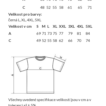
C
48
52
55
58
61
65
71
Velikost pro barvy:
černá L, XL, 4XL, 5XL
Velikost v cm
S
M
L
XL
XXL
3XL
4XL
5XL
A
69
71
73
75
77
79
81
84
C
49
52
55
58
62
66
70
74
Všechny uvedené specifikace velikostí jsou v cm a v
toleranci až ± 5%