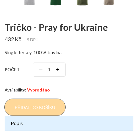
Tričko - Pray for Ukraine
432 Kč
S DPH
Single Jersey, 100 % bavlna
–
+
POČET
Availability:
Vyprodáno
PŘIDAT DO KOŠÍKU
Popis