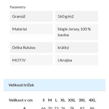
Parametry
Gramáž
160 g/m2
Material
Single Jersey, 100 %
bavlna
Délka Rukávu
krátký
MOTIV
Ukrajina
Velikosti triček
Velikost v cm
S
M
L
XL
XXL
3XL
4XL
A
66
70
73
76
78
82
86