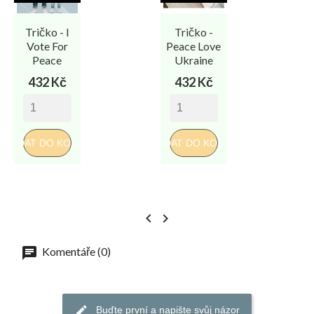
Tričko - I
Tričko -
Vote For
Peace Love
Peace
Ukraine
Cena
Cena
432 Kč
432 Kč
PŘIDAT DO KOŠÍKU
PŘIDAT DO KOŠÍKU
PŘI


Komentáře (0)
Buďte první a napište svůj názor