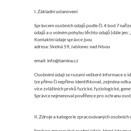
I. Základní ustanovení
Správcem osobních údajů podle čl. 4 bod 7 naří
údajů a o volném pohybu těchto údajů (dále jen: „
Kontaktní údaje správce jsou
adresa: Skelná 59, Jablonec nad Nisou
email:
info@tamina.cz
Osobními údaji se rozumí veškeré informace o id
lze přímo či nepřímo identifikovat, zejména odkaze
více zvláštních prvků fyzické, fyziologické, gen
Správce nejmenoval pověřence pro ochranu osob
II. Zdroje a kategorie zpracovávaných osobních 
Správce zpracovává osobní údaje, které jste mu p