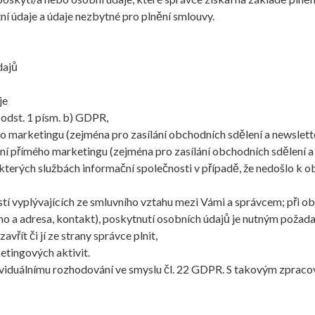
ní údaje a údaje nezbytné pro plnění smlouvy.
dajů
je
 odst. 1 písm. b) GDPR,
marketingu (zejména pro zasílání obchodních sdělení a newsletterů
í přímého marketingu (zejména pro zasílání obchodních sdělení a n
některých službách informační společnosti v případě, že nedošlo k 
stí vyplývajících ze smluvního vztahu mezi Vámi a správcem; při o
no a adresa, kontakt), poskytnutí osobních údajů je nutným požad
řít či jí ze strany správce plnit,
etingových aktivit.
viduálnímu rozhodování ve smyslu čl. 22 GDPR. S takovým zpracová