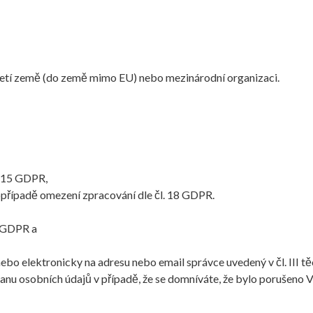
řetí země (do země mimo EU) nebo mezinárodní organizaci.
. 15 GDPR,
opřípadě omezení zpracování dle čl. 18 GDPR.
1 GDPR a
bo elektronicky na adresu nebo email správce uvedený v čl. III t
anu osobních údajů v případě, že se domníváte, že bylo porušeno V