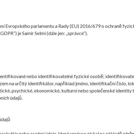
zení Evropského parlamentu a Rady (EU) 2016/679 o ochraně fyzic
GDPR”) je Samir Selmi (dále jen: „správce“).
entifikované nebo identifikovatelné fyzické osobě; identifikovat
m na určitý identifikátor, například jméno, identifikační číslo, lok
etické, psychické, ekonomické, kulturní nebo společenské identity 
ních údajů.
údajů
oskytl/a nebo osobní údaje, které správce získal na základě plněn