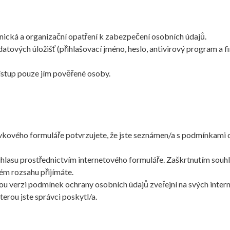
hnická a organizační opatření k zabezpečení osobních údajů.
atových úložišť (přihlašovací jméno, heslo, antivirový program a fir
ístup pouze jím pověřené osoby.
ového formuláře potvrzujete, že jste seznámen/a s podmínkami oc
lasu prostřednictvím internetového formuláře. Zaškrtnutím souhla
ém rozsahu přijímáte.
u verzi podmínek ochrany osobních údajů zveřejní na svých inter
erou jste správci poskytl/a.