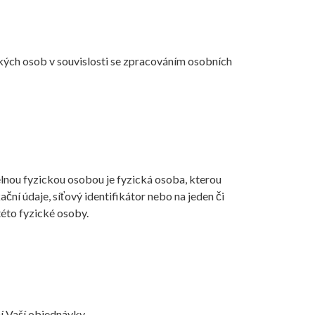
kých osob v souvislosti se zpracováním osobních
elnou fyzickou osobou je fyzická osoba, kterou
ační údaje, síťový identifikátor nebo na jeden či
této fyzické osoby.
í Vaší objednávky.