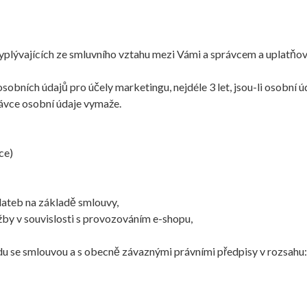
yplývajících ze smluvního vztahu mezi Vámi a správcem a uplatňo
sobních údajů pro účely marketingu, nejdéle 3 let, jsou-li osobní 
ávce osobní údaje vymaže.
ce)
 plateb na základě smlouvy,
užby v souvislosti s provozováním e-shopu,
u se smlouvou a s obecně závaznými právními předpisy v rozsahu: