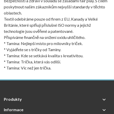
bezpečnosti a zdraví v souladu se zásadami fair play. S cílem
poskytnout našim zákazníkům nejvyšší standardy v těchto
oblastech.
Textil odebíráme pouze od firem z EU, Kanady a Velké
Británie, které splňují příslušné ISO normy a jejichž
technologie jsou ověřené a patentované.
Přispíváme finančně na snížení oxidu uhličitého.
* Tamina: Nejlepší místo pro milovníky triček.
* Vyjádřete se s tričky od Taminy.
* Tamina: Kde se setkává kvalita s kreativitou.
* Tamina: Trička, která vás odliší.
* Tamina: Víc než jen trička.
Produkty

Informace
