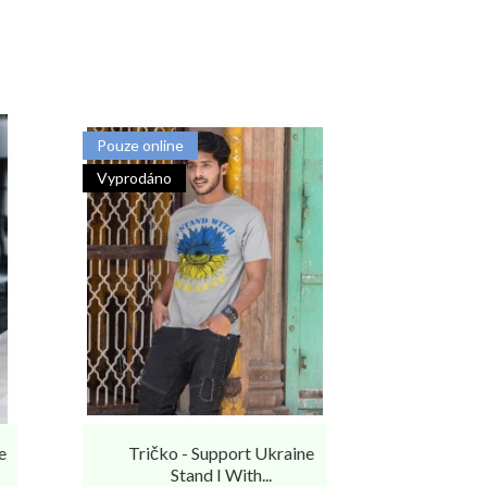
Pouze online
Pouze onlin
Vyprodáno
Vyprodáno
-44,94%
e
Tričko - Support Ukraine
Tričko
Stand I With...