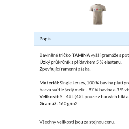
Popis
Bavlněné tričko
TAMINA
vyšší gramáže s po
Úzký průkrčník s přídavkem 5 % elastanu.
Zpevňující ramenní páska.
Materiál:
Single Jersey, 100 % bavlna platí 
barva světle šedý melír - 97 % bavlna a 3 % vi
Velikosti:
S - 4XL (4XL pouze v barvách bílá a
Gramáž:
160 g/m2
Všechny velikosti jsou za stejnou cenu.