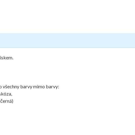
tiskem.
pro všechny barvy mimo barvy:
skóza,
 černá)