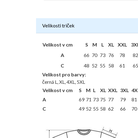
Velikosti triček
Velikost v cm
S
M
L
XL
XXL
3X
A
66
70
73
76
78
8
C
48
52
55
58
61
6
Velikost pro barvy:
černá L, XL, 4XL, 5XL
Velikost v cm
S
M
L
XL
XXL
3XL
4X
A
69
71
73
75
77
79
81
C
49
52
55
58
62
66
70