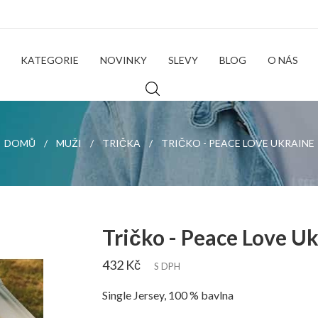
KATEGORIE
NOVINKY
SLEVY
BLOG
O NÁS
DOMŮ
MUŽI
TRIČKA
TRIČKO - PEACE LOVE UKRAINE
Tričko - Peace Love U
432 Kč
S DPH
Single Jersey, 100 % bavlna