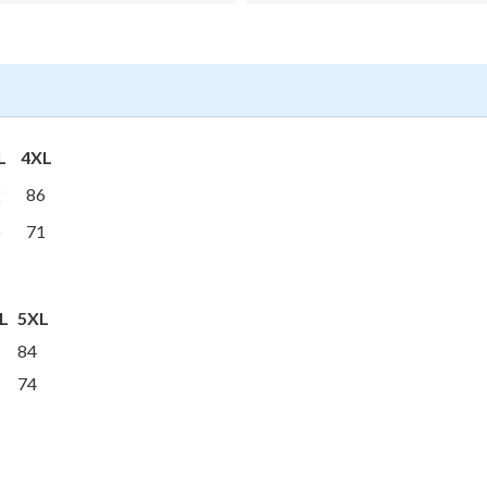
L
4XL
2
86
5
71
L
5XL
84
74