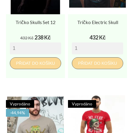
Tričko Skulls Set 12
Tričko Electric Skull
Běžná
Cena
Cena
238 Kč
432 Kč
432 Kč
cena
PŘIDAT DO KOŠÍKU
PŘIDAT DO KOŠÍKU
Vyprodáno
Vyprodáno
-44,94%