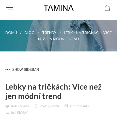
DOMŮ
BLOG
TRENDY
LEBKY NA TRIČKÁCH: VÍCE
NEŽ JEN MÓDNÍ TREND
SHOW SIDEBAR
Lebky na tričkách: Více než
jen módní trend
4682 Views
25/07/2024
0 comments
visibility
comment
In:
TRENDY
list