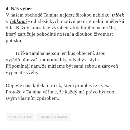
4. Náš výběr
V našem obchodě Tamina najdete širokou nabídku
triček
s
lebkami
- od klasických motivů po originální umělecká
díla. Každý kousek je vyroben z kvalitního materiálu,
který zaručuje pohodlné nošení a dlouhou životnost
potisku.
Trička Tamina nejsou jen kus oblečení. Jsou
vyjádřením vaší individuality, odvahy a stylu.
Připomínají nám, že můžeme být sami sebou a zároveň
vypadat skvěle.
Objevte naši kolekci triček, která promluví za vás.
Protože v Tamina věříme, že každý má právo být cool
svým vlastním způsobem.
MOTIVY LEBKY
TRIČKA S LEBKAMI