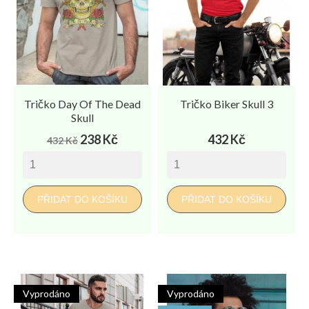
Tričko Day Of The Dead
Tričko Biker Skull 3
Skull
Běžná
Cena
Cena
238 Kč
432 Kč
432 Kč
cena
PŘIDAT DO KOŠÍKU
PŘIDAT DO KOŠÍKU
Vyprodáno
Vyprodáno