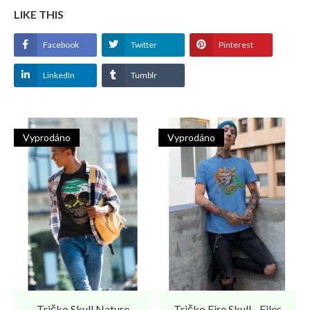
LIKE THIS
Facebook
Twitter
Pinterest
LinkedIn
Tumblr
Vyprodáno
Vyprodáno
Tričko Skull Nature
Tričko Fire Skull - Files