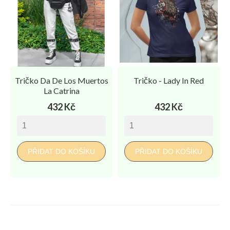
Tričko Da De Los Muertos
Tričko - Lady In Red
La Catrina
Cena
Cena
432 Kč
432 Kč
PŘIDAT DO KOŠÍKU
PŘIDAT DO KOŠÍKU