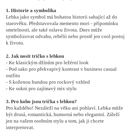
1. Historie a symbolika
Lebka jako symbol má bohatou historii sahající až do
starověku. Představovala memento mori - připomínku
smrtelnosti, ale také oslavu života. Dnes může
symbolizovat odvahu, rebélii nebo prostě jen cool postoj
k životu.
2. Jak nosit tričko s lebkou
- Ke klasickým džínům pro ležérní look
- Pod sako pro překvapivý kontrast v business casual
outfitu
- S koženou bundou pro rockový vzhled
- Ke sukni pro zajímavý mix stylu
3. Pro koho jsou trička s lebkou?
Pro každého! Nezáleží na věku ani pohlaví. Lebka může
být drsná, romantická, humorná nebo elegantní. Záleží
jen na vašem osobním stylu a tom, jak ji chcete
interpretovat.