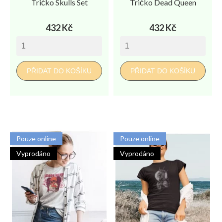
Tričko Skulls Set
Tričko Dead Queen
Cena
Cena
432 Kč
432 Kč
PŘIDAT DO KOŠÍKU
PŘIDAT DO KOŠÍKU
Pouze online
Pouze online
Vyprodáno
Vyprodáno