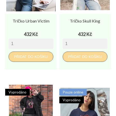
Tričko Urban Victim
Tričko Skull King
Cena
Cena
432 Kč
432 Kč
PŘIDAT DO KOŠÍKU
PŘIDAT DO KOŠÍKU
Vyprodáno
Pouze online
Vyprodáno