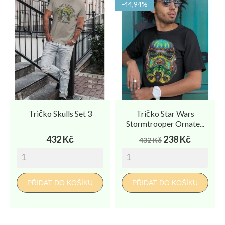
-44,94%
Tričko Skulls Set 3
Tričko Star Wars
Stormtrooper Ornate...
Cena
Běžná
Cena
432 Kč
238 Kč
432 Kč
cena
PŘIDAT DO KOŠÍKU
PŘIDAT DO KOŠÍKU