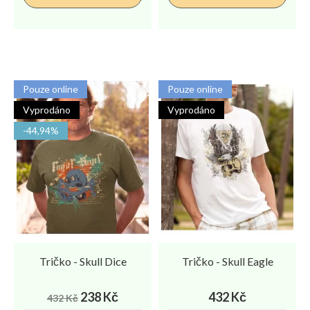
Pouze online
Pouze online
Vyprodáno
Vyprodáno
-44,94%
Tričko - Skull Dice
Tričko - Skull Eagle
Běžná
Cena
Cena
238 Kč
432 Kč
432 Kč