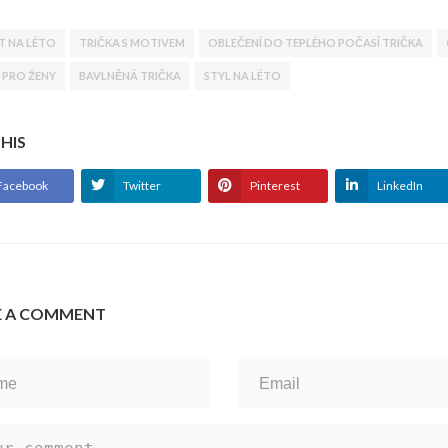
T NA LÉTO
TRIČKA S MOTIVEM
OBLEČENÍ DO TEPLÉHO POČASÍ TRIČKA
PRO ŽENY
BAVLNĚNÁ TRIČKA
STYL NA LÉTO
THIS
Facebook
Twitter
Pinterest
LinkedIn
E A COMMENT