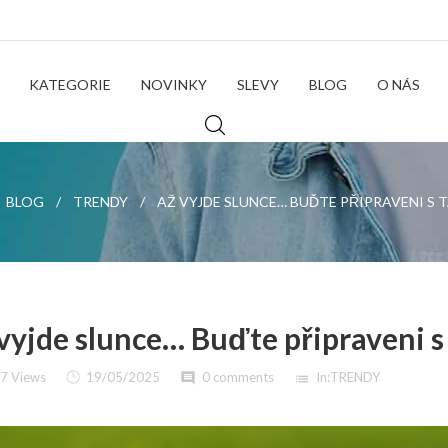
KATEGORIE
NOVINKY
SLEVY
BLOG
O NÁS
BLOG
TRENDY
AŽ VYJDE SLUNCE… BUĎTE PŘIPRAVENI S 
vyjde slunce… Buďte připraveni s
7 Views
19/05/2025
0 comments
In:
TRENDY
comment
list