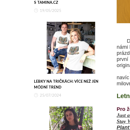
S TAMINA.CZ
19/05/2025
D
námi 
prázdn
první
origin
A kde
navíc
LEBKY NA TRIČKÁCH: VÍCE NEŽ JEN
milov
MÓDNÍ TREND
Letn
25/07/2024
Pro ž
Just 
Stay 
Plan