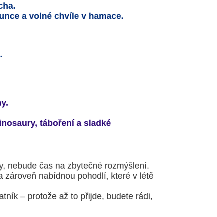
cha.
lunce a volné chvíle v hamace.
.
y.
dinosaury, táboření a sladké
ny, nebude čas na zbytečné rozmýšlení.
a zároveň nabídnou pohodlí, které v létě
ník – protože až to přijde, budete rádi,