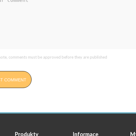
note, comments must be approved before they are published
ST COMMENT
Produkty
Informace
M