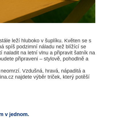
stále leží hluboko v šuplíku. Květen se s
á spíš podzimní náladu než blížící se
 naladit na letní vlnu a připravit šatník na
budete připraveni – stylově, pohodlně a
 neomrzí. Vzdušná, hravá, nápaditá a
na.cz najdete výběr triček, který potěší
ům v jednom.