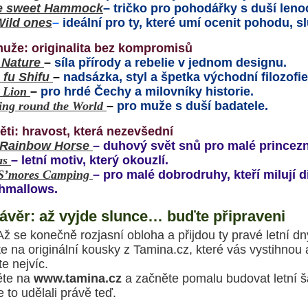
 sweet Hammock
– tričko pro pohodářky s duší leno
Wild ones
–
ideální pro ty, které umí ocenit pohodu, s
uže: originalita bez kompromisů
 Nature
–
síla přírody a rebelie v jednom designu.
 fu Shifu
–
nadsázka, styl a špetka východní filozofie
 Lion
–
pro hrdé Čechy a milovníky historie.
ng round the World
–
pro muže s duší badatele.
ěti: hravost, která nezevšední
 Rainbow Horse
– duhový svět snů pro malé princezn
as
– letní motiv, který okouzlí.
S’mores Camping
– pro malé dobrodruhy, kteří milují 
hmallows.
ávěr: až vyjde slunce… buďte připraveni
Až se konečně rozjasní obloha a přijdou ty pravé letní d
e na originální kousky z Tamina.cz, které vás vystihnou 
te nejvíc.
ěte na
www.tamina.cz
a začněte pomalu budovat letní šat
e to udělali právě teď.