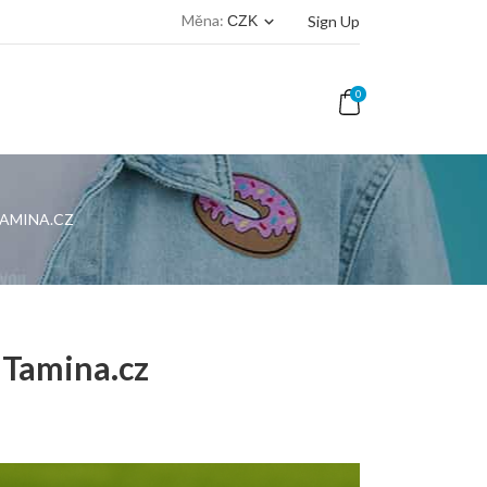
Měna:
Sign Up
CZK
keyboard_arrow_down
0
TAMINA.CZ
 Tamina.cz