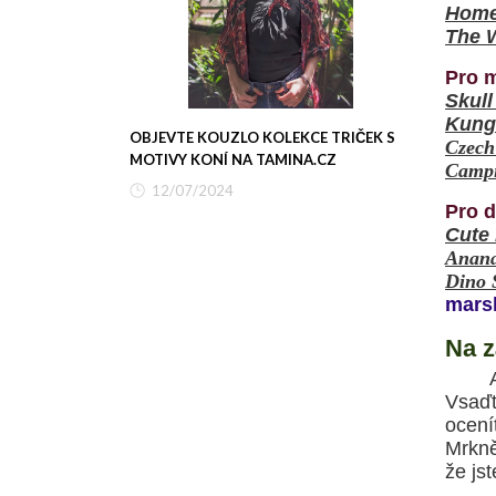
Home
The 
Pro m
Skull
Kung
OBJEVTE KOUZLO KOLEKCE TRIČEK S
Czech
MOTIVY KONÍ NA TAMINA.CZ
Campi
12/07/2024
Pro d
Cute
Anan
Dino 
mars
Na z
Vsaďt
ocení
Mrkn
že jst