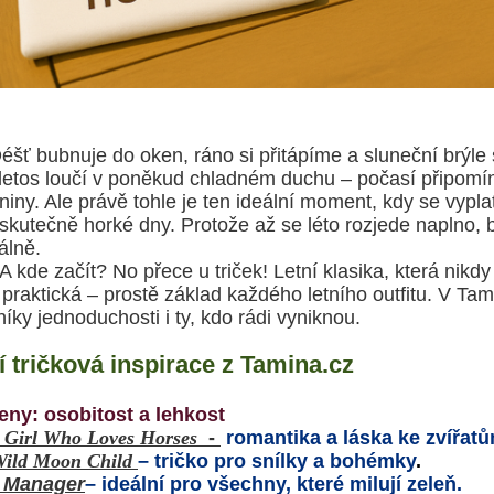
éšť bubnuje do oken, ráno si přitápíme a sluneční brýle 
letos loučí v poněkud chladném duchu – počasí připomín
iny. Ale právě tohle je ten ideální moment, kdy se vyplatí
 skutečně horké dny. Protože až se léto rozjede naplno, 
álně.
 začít? No přece u triček! Letní klasika, která nikdy
 praktická – prostě základ každého letního outfitu. V Tami
níky jednoduchosti i ty, kdo rádi vyniknou.
í tričková inspirace z Tamina.cz
eny: osobitost a lehkost
a Girl Who Loves Horses
-
romantika a láska ke zvířat
Wild Moon Child
– tričko pro snílky a bohémky
.
t Manager
– ideální pro všechny, které milují zeleň.