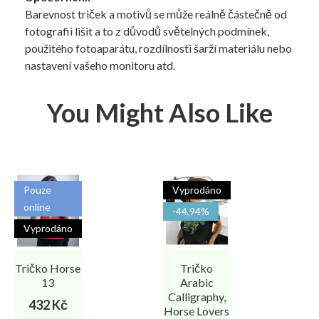
Barevnost triček a motivů se může reálně částečně od
fotografii lišit a to z důvodů světelných podmínek,
použitého fotoaparátu, rozdílnosti šarží materiálu nebo
nastavení vašeho monitoru atd.
You Might Also Like
Pouze
Vyprodáno
online
-44,94%
Vyprodáno
Tričko Horse
Tričko
13
Arabic
Calligraphy,
Cena
432 Kč
Horse Lovers