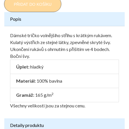
PŘIDAT DO KOŠÍKU
Popis
Dámské tričko volnějšího střihu s krátkým rukávem.
Kulatý výstřich ze stejné látky, zpevněné skryté švy.
Ukončení rukávů s ohrnutím s přišitím ve 4 bodech.
Boční švy.
Úplet:
hladký
Materiál:
100% bavlna
2
Gramáž:
165 g/m
Všechny velikosti jsou za stejnou cenu.
Detaily produktu