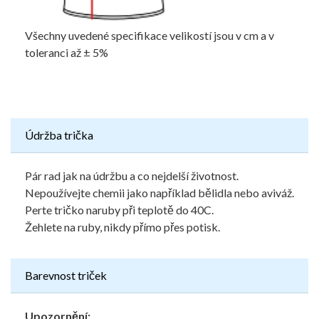
Všechny uvedené specifikace velikostí jsou v cm a v
toleranci až ± 5%
Údržba trička
Pár rad jak na údržbu a co nejdelší životnost.
Nepoužívejte chemii jako například bělidla nebo aviváž.
Perte tričko naruby při teplotě do 40C.
Žehlete na ruby, nikdy přímo přes potisk.
Barevnost triček
Upozornění: