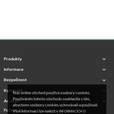
Produkty

Informace

Bezpečnost

Kategorie

Náš online obchod používá soubory cookies.
Používáním tohoto obchodu souhlasíte s tím,
Account

abychom soubory cookies uchovávali a používali.
Follow Us
Více informací lze nalézt v
INFORMACÍCH O