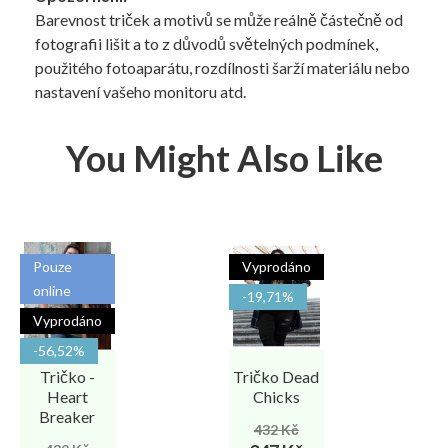
Barevnost triček a motivů se může reálně částečně od
fotografii lišit a to z důvodů světelných podmínek,
použitého fotoaparátu, rozdílnosti šarží materiálu nebo
nastavení vašeho monitoru atd.
You Might Also Like
Pouze
Vyprodáno
online
-19,71%
Vyprodáno
-56,52%
Tričko -
Tričko Dead
Heart
Chicks
Breaker
Běžná
Cena
432 Kč
Běžná
Cena