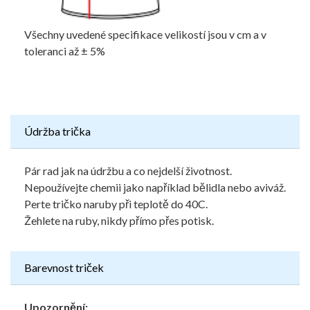
Všechny uvedené specifikace velikostí jsou v cm a v
toleranci až ± 5%
Údržba trička
Pár rad jak na údržbu a co nejdelší životnost.
Nepoužívejte chemii jako například bělidla nebo aviváž.
Perte tričko naruby při teplotě do 40C.
Žehlete na ruby, nikdy přímo přes potisk.
Barevnost triček
Upozornění: