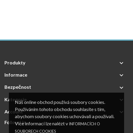
Produkty

Informace

Bezpečnost

Kategorie

Náš online obchod používá soubory cookies.
Používáním tohoto obchodu souhlasíte s tím,
Account

abychom soubory cookies uchovávali a používali.
Follow Us
Více informací lze nalézt v
INFORMACÍCH O
SOUBORECH COOKIES