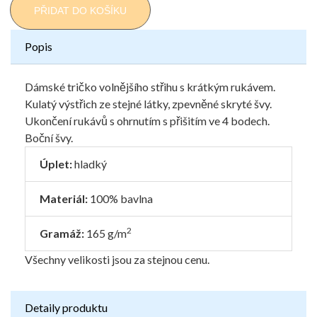
PŘIDAT DO KOŠÍKU
Popis
Dámské tričko volnějšího střihu s krátkým rukávem.
Kulatý výstřich ze stejné látky, zpevněné skryté švy.
Ukončení rukávů s ohrnutím s přišitím ve 4 bodech.
Boční švy.
Úplet:
hladký
Materiál:
100% bavlna
2
Gramáž:
165 g/m
Všechny velikosti jsou za stejnou cenu.
Detaily produktu