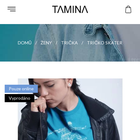
DOMŮ
ŽENY
TRIČKA
TRIČKO SKATER
Pouze online
Vyprodáno