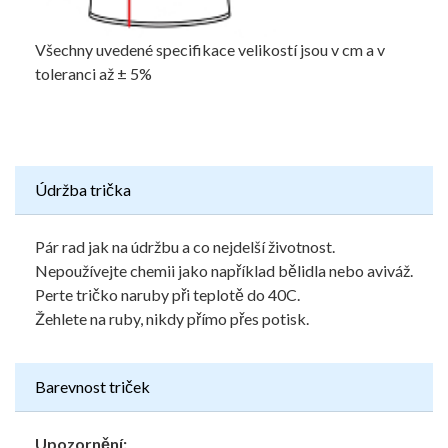
Všechny uvedené specifikace velikostí jsou v cm a v
toleranci až ± 5%
Údržba trička
Pár rad jak na údržbu a co nejdelší životnost.
Nepoužívejte chemii jako například bělidla nebo aviváž.
Perte tričko naruby při teplotě do 40C.
Žehlete na ruby, nikdy přímo přes potisk.
Barevnost triček
Upozornění: