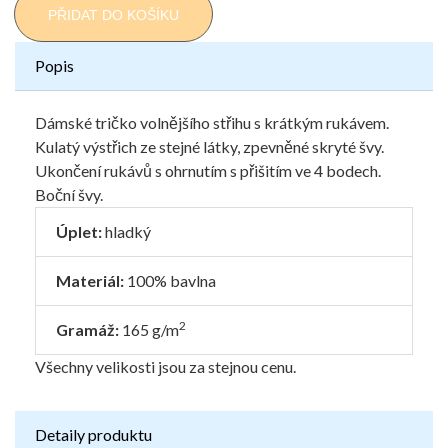
PŘIDAT DO KOŠÍKU
Popis
Dámské tričko volnějšího střihu s krátkým rukávem.
Kulatý výstřich ze stejné látky, zpevněné skryté švy.
Ukončení rukávů s ohrnutím s přišitím ve 4 bodech.
Boční švy.
Úplet:
hladký
Materiál:
100% bavlna
2
Gramáž:
165 g/m
Všechny velikosti jsou za stejnou cenu.
Detaily produktu