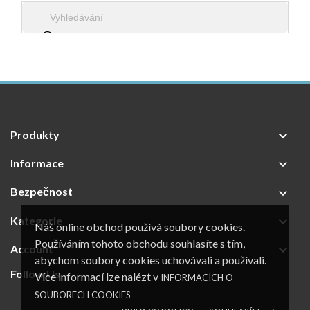
Produkty

Informace

Bezpečnost

Kategorie

Náš online obchod používá soubory cookies.
Používáním tohoto obchodu souhlasíte s tím,
Account

abychom soubory cookies uchovávali a používali.
Follow Us
Více informací lze nalézt v
INFORMACÍCH O
SOUBORECH COOKIES