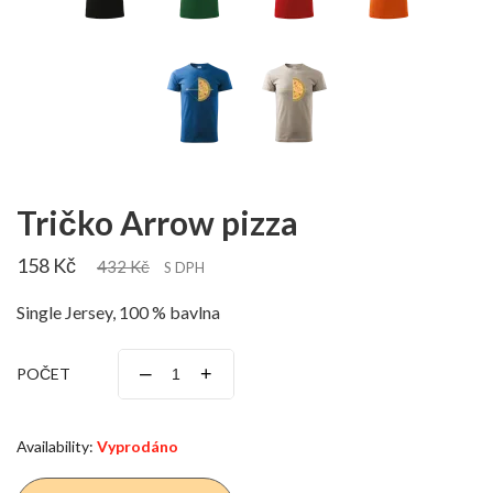
Tričko Arrow pizza
158 Kč
432 Kč
S DPH
Single Jersey, 100 % bavlna
–
+
POČET
Availability:
Vyprodáno