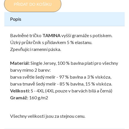
PŘIDAT DO KOŠÍKU
Popis
Bavlněné tričko
TAMINA
vyšší gramáže s potiskem.
Úzký průkrčník s přídavkem 5 % elastanu.
Zpevňující ramenní páska.
Materiál:
Single Jersey, 100 % bavlna platí pro všechny
barvy mimo 2 barev:
barva světle šedý melír - 97 % bavlna a 3 % viskóza,
barva tmavě šedý melír - 85 % bavlna, 15 % viskóza.
Velikosti:
S - 4XL (4XL pouze v barvách bílá a černá)
Gramáž:
160 g/m2
Všechny velikosti jsou za stejnou cenu.