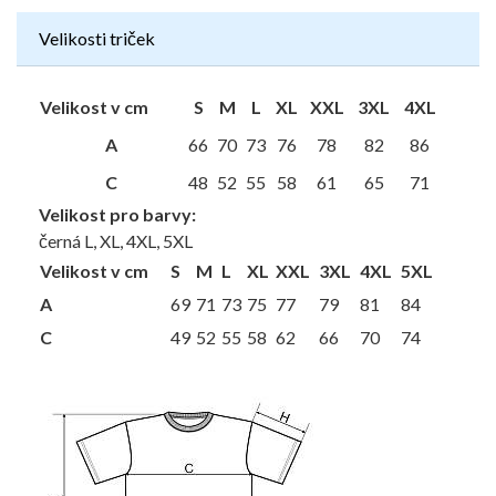
Velikosti triček
Velikost v cm
S
M
L
XL
XXL
3XL
4XL
A
66
70
73
76
78
82
86
C
48
52
55
58
61
65
71
Velikost pro barvy:
černá L, XL, 4XL, 5XL
Velikost v cm
S
M
L
XL
XXL
3XL
4XL
5XL
A
69
71
73
75
77
79
81
84
C
49
52
55
58
62
66
70
74