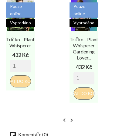
Pouze
Pouze
online
online
Vyprodáno
Vyprodáno
Tričko - Plant
Tričko - Plant
T
Whisperer
Whisperer
Gardening
Cena
432 Kč
Lover...
Cena
432 Kč
PŘIDAT DO KOŠÍKU
PŘIDAT DO KOŠÍKU
PŘI


Komentáře (0)