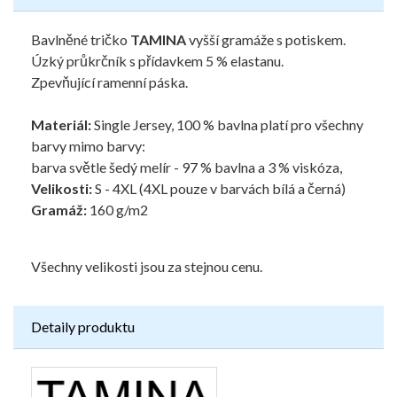
Bavlněné tričko
TAMINA
vyšší gramáže s potiskem.
Úzký průkrčník s přídavkem 5 % elastanu.
Zpevňující ramenní páska.
Materiál:
Single Jersey, 100 % bavlna platí pro všechny
barvy mimo barvy:
barva světle šedý melír - 97 % bavlna a 3 % viskóza,
Velikosti:
S - 4XL (4XL pouze v barvách bílá a černá)
Gramáž:
160 g/m2
Všechny velikosti jsou za stejnou cenu.
Detaily produktu