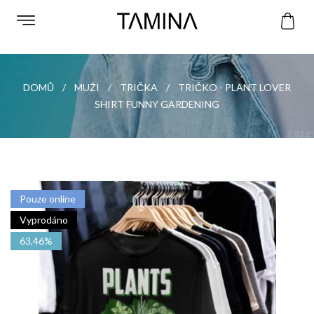
DOMŮ
MUŽI
TRIČKA
TRIČKO - PLANT LOVER
SHIRT FUNNY GARDENING
Pouze online
Vyprodáno
63,46%