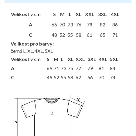
Velikost v cm
S
M
L
XL
XXL
3XL
4XL
A
66
70
73
76
78
82
86
C
48
52
55
58
61
65
71
Velikost pro barvy:
černá L, XL, 4XL, 5XL
Velikost v cm
S
M
L
XL
XXL
3XL
4XL
5XL
A
69
71
73
75
77
79
81
84
C
49
52
55
58
62
66
70
74