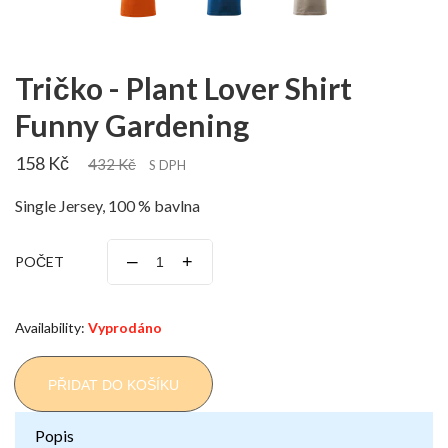
Tričko - Plant Lover Shirt
Funny Gardening
158 Kč
432 Kč
S DPH
Single Jersey, 100 % bavlna
–
+
POČET
Availability:
Vyprodáno
PŘIDAT DO KOŠÍKU
Popis