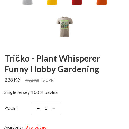
Tričko - Plant Whisperer
Funny Hobby Gardening
238 Kč
432 Kč
S DPH
Single Jersey, 100 % bavlna
–
+
POČET
Availability:
Vyprodáno