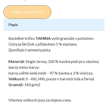
PŘIDAT DO KOŠÍKU
Popis
Bavlněné tričko
TAMINA
vyšší gramáže s potiskem.
Úzký průkrčník s přídavkem 5 % elastanu.
Zpevňující ramenní páska.
Materiál:
Single Jersey, 100 % bavlna platí pro všechny
barvy mimo barvy:
barva světle šedý melír - 97 % bavlna a 3 % viskóza,
Velikosti:
S - 4XL (4XL pouze v barvách bílá a černá)
Gramáž:
160 g/m2
Všechny velikosti jsou za stejnou cenu.