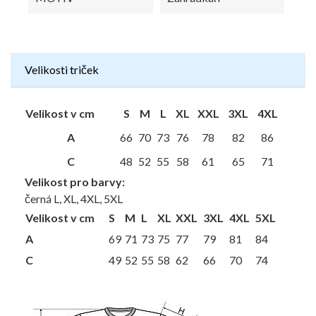
Velikosti triček
Velikost v cm
S
M
L
XL
XXL
3XL
4XL
A
66
70
73
76
78
82
86
C
48
52
55
58
61
65
71
Velikost pro barvy:
černá L, XL, 4XL, 5XL
Velikost v cm
S
M
L
XL
XXL
3XL
4XL
5XL
A
69
71
73
75
77
79
81
84
C
49
52
55
58
62
66
70
74