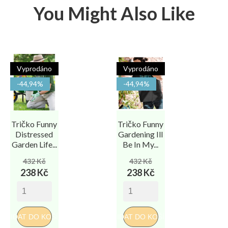
You Might Also Like
Vyprodáno
Vyprodáno
-44,94%
-44,94%
Tričko Funny
Tričko Funny
Distressed
Gardening Ill
Garden Life...
Be In My...
Běžná
Cena
Běžná
Cena
432 Kč
432 Kč
cena
cena
238 Kč
238 Kč
PŘIDAT DO KOŠÍKU
PŘIDAT DO KOŠÍKU
PŘI