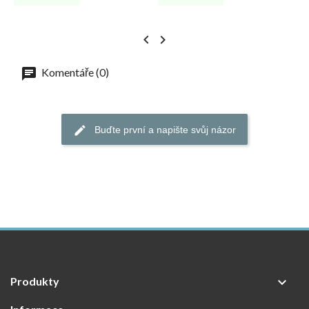


Komentáře (0)
Buďte první a napište svůj názor
Produkty
