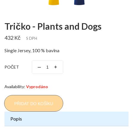
Tričko - Plants and Dogs
432 Kč
S DPH
Single Jersey, 100 % bavlna
–
+
POČET
Availability:
Vyprodáno
PŘIDAT DO KOŠÍKU
Popis