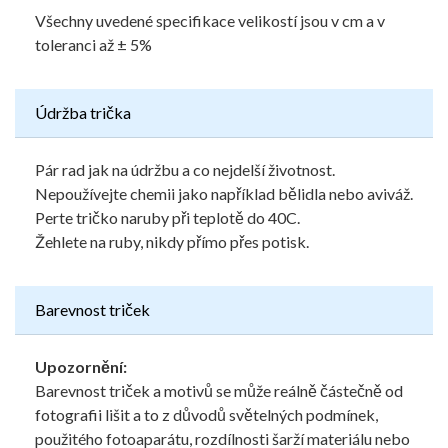
Všechny uvedené specifikace velikostí jsou v cm a v
toleranci až ± 5%
Údržba trička
Pár rad jak na údržbu a co nejdelší životnost.
Nepoužívejte chemii jako například bělidla nebo aviváž.
Perte tričko naruby při teplotě do 40C.
Žehlete na ruby, nikdy přímo přes potisk.
Barevnost triček
Upozornění:
Barevnost triček a motivů se může reálně částečně od
fotografii lišit a to z důvodů světelných podmínek,
použitého fotoaparátu, rozdílnosti šarží materiálu nebo