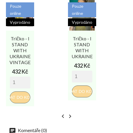
Pouze
Pouze
online
online
Vyprodáno
Vyprodáno
Tričko - I
Tričko - I
T
STAND
STAND
WITH
WITH
UKRAINE
UKRAINE
VINTAGE
Cena
432 Kč
Cena
432 Kč
PŘI
PŘIDAT DO KOŠÍKU
PŘIDAT DO KOŠÍKU


Komentáře (0)