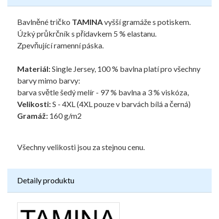
Bavlněné tričko
TAMINA
vyšší gramáže s potiskem.
Úzký průkrčník s přídavkem 5 % elastanu.
Zpevňující ramenní páska.
Materiál:
Single Jersey, 100 % bavlna platí pro všechny
barvy mimo barvy:
barva světle šedý melír - 97 % bavlna a 3 % viskóza,
Velikosti:
S - 4XL (4XL pouze v barvách bílá a černá)
Gramáž:
160 g/m2
Všechny velikosti jsou za stejnou cenu.
Detaily produktu