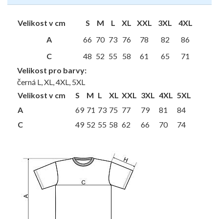
Velikost v cm
S
M
L
XL
XXL
3XL
4XL
A
66
70
73
76
78
82
86
C
48
52
55
58
61
65
71
Velikost pro barvy:
černá L, XL, 4XL, 5XL
Velikost v cm
S
M
L
XL
XXL
3XL
4XL
5XL
A
69
71
73
75
77
79
81
84
C
49
52
55
58
62
66
70
74