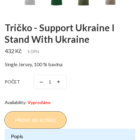
Tričko - Support Ukraine I
Stand With Ukraine
432 Kč
S DPH
Single Jersey, 100 % bavlna
–
+
POČET
Availability:
Vyprodáno
PŘIDAT DO KOŠÍKU
Popis