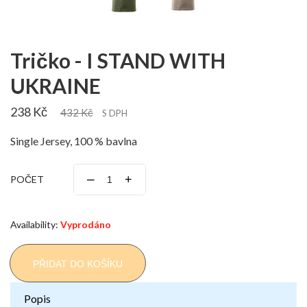
Tričko - I STAND WITH
UKRAINE
238 Kč
432 Kč
S DPH
Single Jersey, 100 % bavlna
–
+
POČET
Availability:
Vyprodáno
PŘIDAT DO KOŠÍKU
Popis