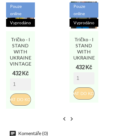
Pouze
Pouze
online
online
Vyprodáno
Vyprodáno
Tričko - I
Tričko - I
STAND
STAND
WITH
WITH
UKRAINE
UKRAINE
VINTAGE
Cena
432 Kč
Cena
432 Kč
PŘI
PŘIDAT DO KOŠÍKU
PŘIDAT DO KOŠÍKU


Komentáře (0)