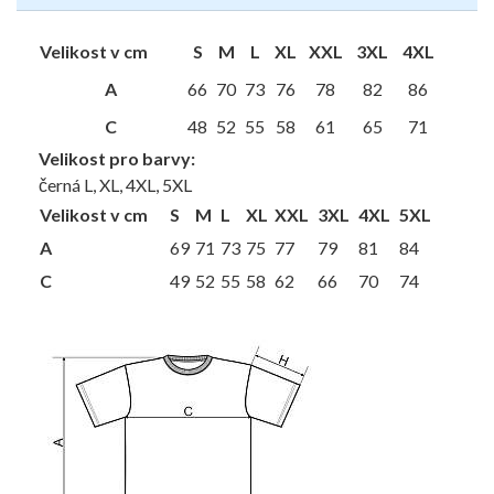
Velikost v cm
S
M
L
XL
XXL
3XL
4XL
A
66
70
73
76
78
82
86
C
48
52
55
58
61
65
71
Velikost pro barvy:
černá L, XL, 4XL, 5XL
Velikost v cm
S
M
L
XL
XXL
3XL
4XL
5XL
A
69
71
73
75
77
79
81
84
C
49
52
55
58
62
66
70
74