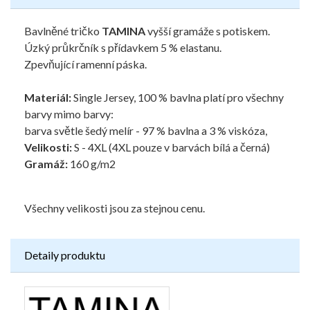
Bavlněné tričko
TAMINA
vyšší gramáže s potiskem.
Úzký průkrčník s přídavkem 5 % elastanu.
Zpevňující ramenní páska.
Materiál:
Single Jersey, 100 % bavlna platí pro všechny
barvy mimo barvy:
barva světle šedý melír - 97 % bavlna a 3 % viskóza,
Velikosti:
S - 4XL (4XL pouze v barvách bílá a černá)
Gramáž:
160 g/m2
Všechny velikosti jsou za stejnou cenu.
Detaily produktu