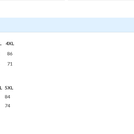
L
4XL
2
86
5
71
L
5XL
84
74