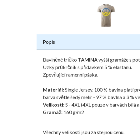
Popis
Bavlněné tričko
TAMINA
vyšší gramáže s po
Úzký průkrčník s přídavkem 5 % elastanu.
Zpevňující ramenní páska.
Materiál:
Single Jersey, 100 % bavlna platí 
barva světle šedý melír - 97 % bavlna a 3 % vi
Velikosti:
S - 4XL (4XL pouze v barvách bílá a
Gramáž:
160 g/m2
Všechny velikosti jsou za stejnou cenu.