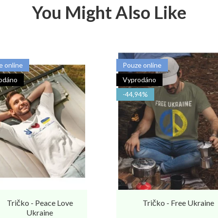
You Might Also Like
e online
Pouze online
odáno
Vyprodáno
-44,94%
Tričko - Peace Love
Tričko - Free Ukraine
Ukraine