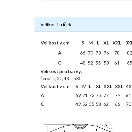
Velikosti triček
Velikost v cm
S
M
L
XL
XXL
3X
A
66
70
73
76
78
8
C
48
52
55
58
61
6
Velikost pro barvy:
černá L, XL, 4XL, 5XL
Velikost v cm
S
M
L
XL
XXL
3XL
4X
A
69
71
73
75
77
79
81
C
49
52
55
58
62
66
70