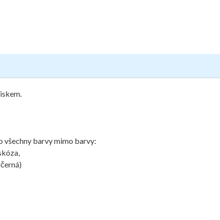
tiskem.
pro všechny barvy mimo barvy:
skóza,
 černá)