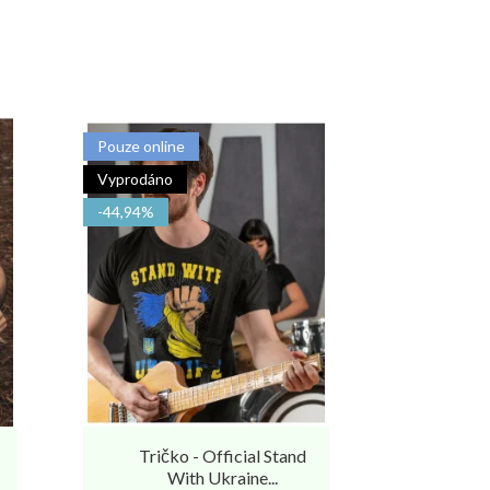
Pouze online
Pouze onlin
Vyprodáno
Vyprodáno
-44,94%
Tričko - Official Stand
Tričko
With Ukraine...