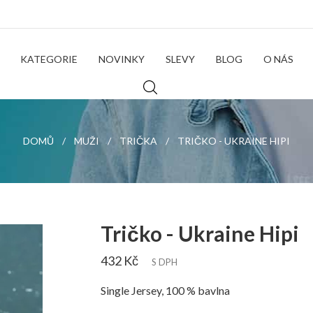
KATEGORIE
NOVINKY
SLEVY
BLOG
O NÁS
DOMŮ
MUŽI
TRIČKA
TRIČKO - UKRAINE HIPI
Tričko - Ukraine Hipi
432 Kč
S DPH
Single Jersey, 100 % bavlna