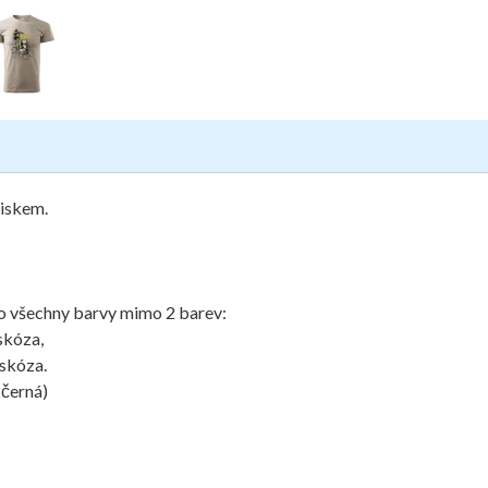
tiskem.
ro všechny barvy mimo 2 barev:
skóza,
iskóza.
 černá)