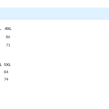
L
4XL
2
86
5
71
L
5XL
84
74