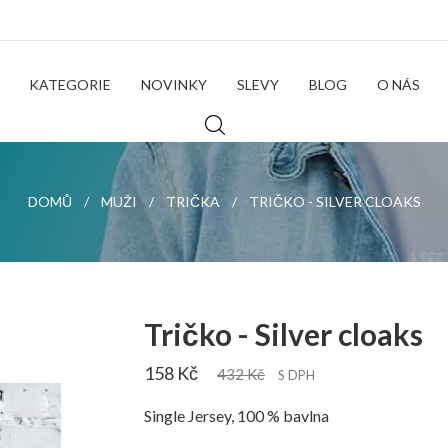
KATEGORIE
NOVINKY
SLEVY
BLOG
O NÁS
DOMŮ
MUŽI
TRIČKA
TRIČKO - SILVER CLOAKS
Tričko - Silver cloaks
158 Kč
432 Kč
S DPH
Single Jersey, 100 % bavlna