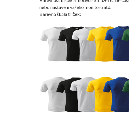
Barevnost triček a motivů se může reálně část
nebo nastavení vašeho monitoru atd.
Barevná škála triček: