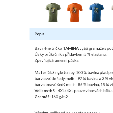
Popis
Bavlněné tričko
TAMINA
vyšší gramáže s po
Úzký průkrčník s přídavkem 5 % elastanu.
Zpevňující ramenní páska.
Materiál:
Single Jersey, 100 % bavlna platí p
barva světle šedý melír - 97 % bavlna a 3 % vi
barva tmavě šedý melír - 85 % bavlna, 15 % v
Velikosti:
S - 4XL (4XL pouze v barvách bílá a
Gramáž:
160 g/m2
Všechny velikosti jsou za stejnou cenu.