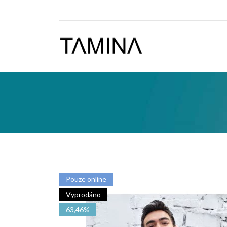
Pouze online
Vyprodáno
63,46%