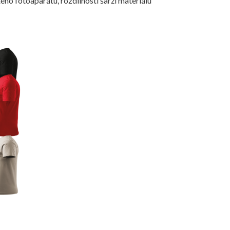
ého fotoaparátu, rozdílnosti šarží materiálu