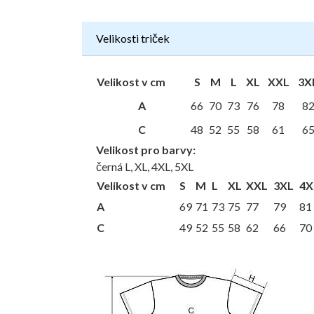
Velikosti triček
Velikost v cm
S
M
L
XL
XXL
3X
A
66
70
73
76
78
8
C
48
52
55
58
61
6
Velikost pro barvy:
černá L, XL, 4XL, 5XL
Velikost v cm
S
M
L
XL
XXL
3XL
4X
A
69
71
73
75
77
79
81
C
49
52
55
58
62
66
70