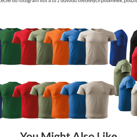
ečně od fotografii lišit a to z důvodů světelných podmínek, použit
You Might Also Like