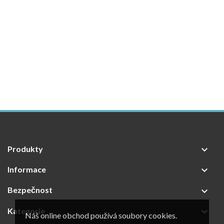
Produkty

Informace

Bezpečnost

Kategorie

Náš online obchod používá soubory cookies.