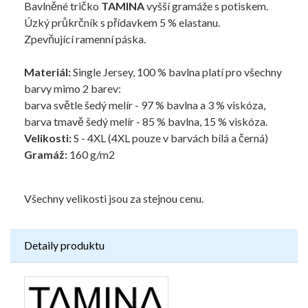
Bavlněné tričko
TAMINA
vyšší gramáže s potiskem.
Úzký průkrčník s přídavkem 5 % elastanu.
Zpevňující ramenní páska.
Materiál:
Single Jersey, 100 % bavlna platí pro všechny
barvy mimo 2 barev:
barva světle šedý melír - 97 % bavlna a 3 % viskóza,
barva tmavě šedý melír - 85 % bavlna, 15 % viskóza.
Velikosti:
S - 4XL (4XL pouze v barvách bílá a černá)
Gramáž:
160 g/m2
Všechny velikosti jsou za stejnou cenu.
Detaily produktu