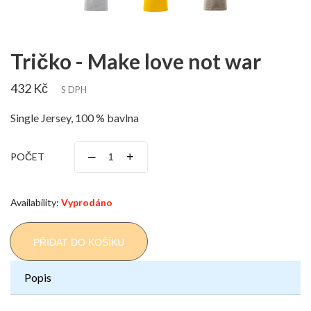
Tričko - Make love not war
432 Kč
S DPH
Single Jersey, 100 % bavlna
–
+
POČET
Availability:
Vyprodáno
PŘIDAT DO KOŠÍKU
Popis