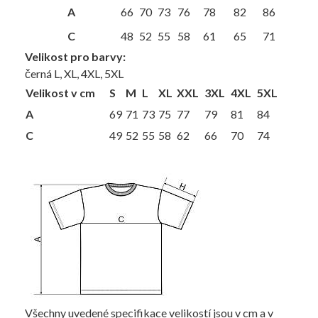
A
66
70
73
76
78
82
86
C
48
52
55
58
61
65
71
Velikost pro barvy:
černá L, XL, 4XL, 5XL
Velikost v cm
S
M
L
XL
XXL
3XL
4XL
5XL
A
69
71
73
75
77
79
81
84
C
49
52
55
58
62
66
70
74
Všechny uvedené specifikace velikostí jsou v cm a v