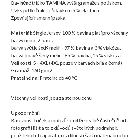
Bavlněné tričko
TAMINA
vyšší gramáže s potiskem.
Úzký průkrčník s přídavkem 5 % elastanu.
Zpevňující ramenní páska.
Materiál:
Single Jersey, 100 % bavlna platí pro všechny
barvy mimo 2 barev:
barva světle šedý melír - 97 % bavlna a 3 % viskóza,
barva tmavě šedý melír - 85 % bavlna, 15 % viskóza.
Velikosti:
S - 4XL (4XL pouze v barvách bílá a černá)
Gramáž:
160 g/m2
Pratelné na:
Pratelné do 40 °C
Všechny velikosti jsou za stejnou cenu.
Upozornění:
Barevnost triček a motivů se může reálně částečně od
fotografii lišit a to z důvodů světelných podmínek,
použitého fotoaparátu, rozdílnosti šarží materiálu nebo