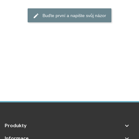
Buďte první a napište svůj názor
Produkty

Informace
