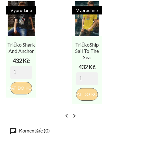
Vyprodáno
Vyprodáno
Tričko Shark
TričkoShip
And Anchor
Sail To The
Sea
Cena
432 Kč
Cena
432 Kč
PŘIDAT DO KOŠÍKU
PŘI
PŘIDAT DO KOŠÍKU


Komentáře (0)