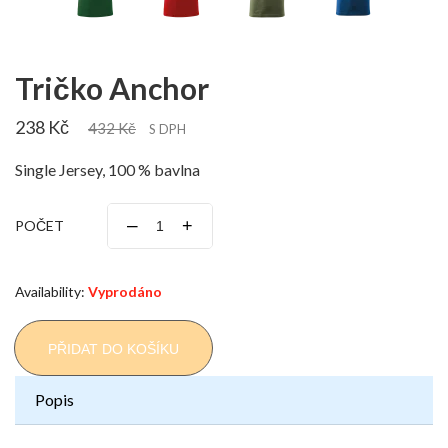
Tričko Anchor
238 Kč
432 Kč
S DPH
Single Jersey, 100 % bavlna
–
+
POČET
Availability:
Vyprodáno
PŘIDAT DO KOŠÍKU
Popis