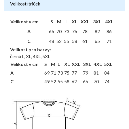
Velikosti triček
Velikost v cm
S
M
L
XL
XXL
3XL
4XL
A
66
70
73
76
78
82
86
C
48
52
55
58
61
65
71
Velikost pro barvy:
černá L, XL, 4XL, 5XL
Velikost v cm
S
M
L
XL
XXL
3XL
4XL
5XL
A
69
71
73
75
77
79
81
84
C
49
52
55
58
62
66
70
74