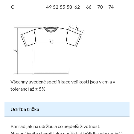
C
49
52
55
58
62
66
70
74
Všechny uvedené specifikace velikostí jsou v cm a v
toleranci až ± 5%
Údržba trička
Pár rad jak na údržbu a co nejdelší životnost.
Nepoužívejte chemii jako například bělidla nebo aviváž.