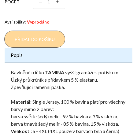
–
+
POČET
Availability:
Vyprodáno
PŘIDAT DO KOŠÍKU
Popis
Bavlněné tričko
TAMINA
vyšší gramáže s potiskem.
Úzký průkrčník s přídavkem 5 % elastanu.
Zpevňující ramenní páska.
Materiál:
Single Jersey, 100 % bavlna platí pro všechny
barvy mimo 2 barev:
barva světle šedý melír - 97 % bavlna a 3 % viskóza,
barva tmavě šedý melír - 85 % bavlna, 15 % viskóza.
Velikosti:
S - 4XL (4XL pouze v barvách bílá a černá)