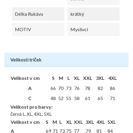
Délka Rukávu
krátký
MOTIV
Myslivci
Velikosti triček
Velikost v cm
S
M
L
XL
XXL
3XL
4XL
A
66
70
73
76
78
82
86
C
48
52
55
58
61
65
71
Velikost pro barvy:
černá L, XL, 4XL, 5XL
Velikost v cm
S
M
L
XL
XXL
3XL
4XL
5XL
A
69
71
73
75
77
79
81
84