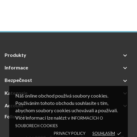
Produkty

Informace

Bezpečnost

Kategorie

Náš online obchod používá soubory cookies.
Používáním tohoto obchodu souhlasíte s tím,
Account

abychom soubory cookies uchovávali a používali.
Follow Us
Více informací lze nalézt v
INFORMACÍCH O
SOUBORECH COOKIES
PRIVACY POLICY
SOUHLASÍM
done