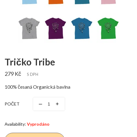
Tričko Tribe
279 Kč
S DPH
100% česaná Organická bavlna
–
+
POČET
Availability:
Vyprodáno