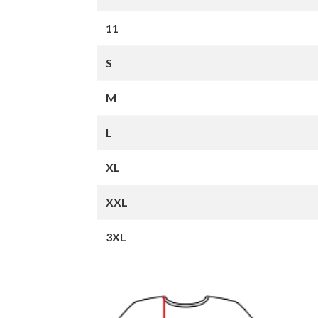
11
S
M
L
XL
XXL
3XL