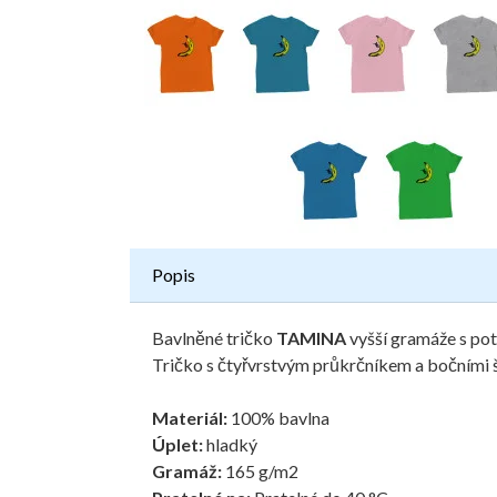
Popis
Bavlněné tričko
TAMINA
vyšší gramáže s po
Tričko s čtyřvrstvým průkrčníkem a bočními š
Materiál:
100% bavlna
Úplet:
hladký
Gramáž:
165 g/m2