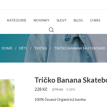
KATEGORIE
NOVINKY
SLEVY
BLOG
O NÁS
DOMŮ
DĚTI
TRIČKA
TRIČKO BANANA SKATEBOARD
Tričko Banana Skateb
228 Kč
279 Kč
S DPH
100% česaná Organická bavlna