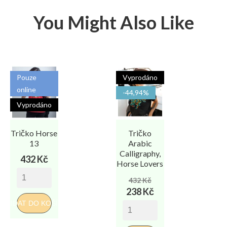
You Might Also Like
Pouze
Vyprodáno
online
-44,94%
Vyprodáno
Tričko Horse
Tričko
13
Arabic
Calligraphy,
Cena
432 Kč
Horse Lovers
Běžná
Cena
432 Kč
cena
238 Kč
PŘIDAT DO KOŠÍKU
PŘI