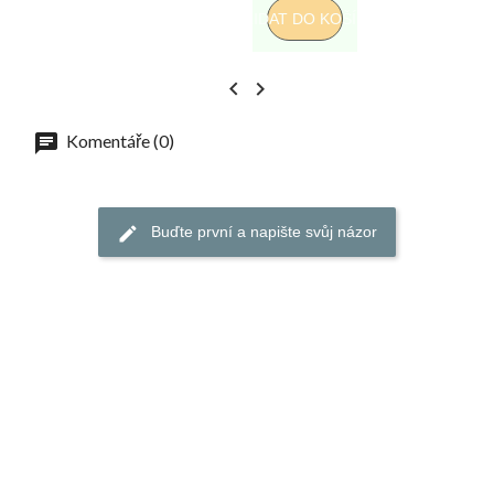
PŘIDAT DO KOŠÍKU


Komentáře (0)
Buďte první a napište svůj názor