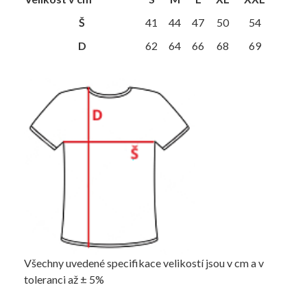
Š
41
44
47
50
54
D
62
64
66
68
69
Všechny uvedené specifikace velikostí jsou v cm a v
toleranci až ± 5%