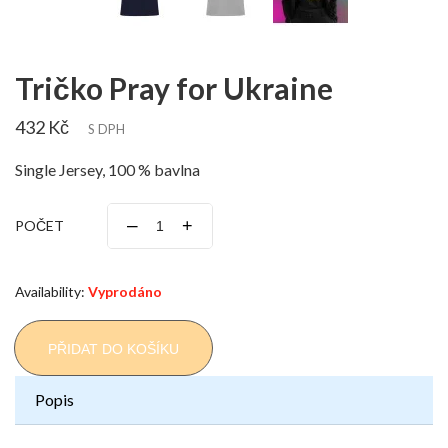
Tričko Pray for Ukraine
432 Kč
S DPH
Single Jersey, 100 % bavlna
–
+
POČET
Availability:
Vyprodáno
PŘIDAT DO KOŠÍKU
Popis