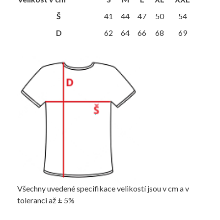
Š
41
44
47
50
54
D
62
64
66
68
69
Všechny uvedené specifikace velikostí jsou v cm a v
toleranci až ± 5%