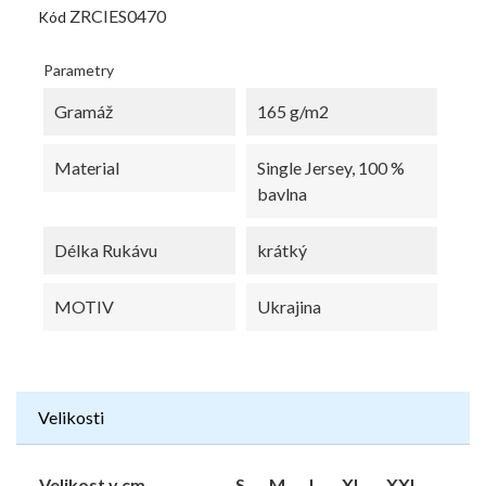
ZRCIES0470
Kód
Parametry
Gramáž
165 g/m2
Material
Single Jersey, 100 %
bavlna
Délka Rukávu
krátký
MOTIV
Ukrajina
Velikosti
Velikost v cm
S
M
L
XL
XXL