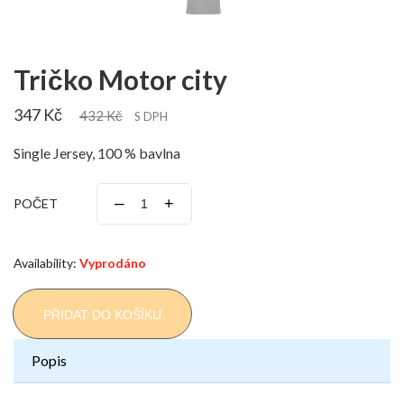
Tričko Motor city
347 Kč
432 Kč
S DPH
Single Jersey, 100 % bavlna
–
+
POČET
Availability:
Vyprodáno
PŘIDAT DO KOŠÍKU
Popis