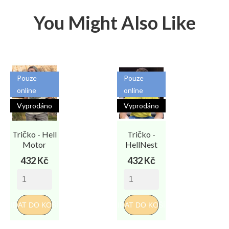
You Might Also Like
Pouze
Pouze
online
online
Vyprodáno
Vyprodáno
Tričko - Hell
Tričko -
Motor
HellNest
Cena
Cena
432 Kč
432 Kč
PŘIDAT DO KOŠÍKU
PŘIDAT DO KOŠÍKU
PŘI