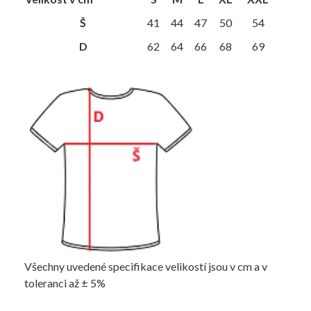
Š
41
44
47
50
54
D
62
64
66
68
69
Všechny uvedené specifikace velikostí jsou v cm a v
toleranci až ± 5%