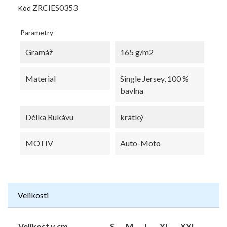
ZRCIES0353
Kód
Parametry
Gramáž
165 g/m2
Material
Single Jersey, 100 %
bavlna
Délka Rukávu
krátký
MOTIV
Auto-Moto
Velikosti
Velikost v cm
S
M
L
XL
XXL