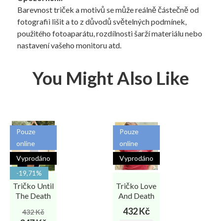
Barevnost triček a motivů se může reálně částečně od
fotografii lišit a to z důvodů světelných podmínek,
použitého fotoaparátu, rozdílnosti šarží materiálu nebo
nastavení vašeho monitoru atd.
You Might Also Like
Pouze
Pouze
online
online
Vyprodáno
Vyprodáno
-19,71%
Tričko Until
Tričko Love
The Death
And Death
Běžná
Cena
Cena
432 Kč
432 Kč