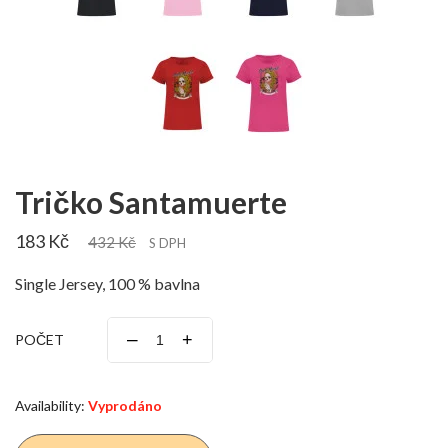
Tričko Santamuerte
183 Kč
432 Kč
S DPH
Single Jersey, 100 % bavlna
–
+
POČET
Availability:
Vyprodáno