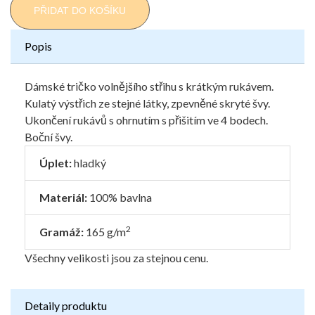
PŘIDAT DO KOŠÍKU
Popis
Dámské tričko volnějšího střihu s krátkým rukávem.
Kulatý výstřich ze stejné látky, zpevněné skryté švy.
Ukončení rukávů s ohrnutím s přišitím ve 4 bodech.
Boční švy.
Úplet:
hladký
Materiál:
100% bavlna
2
Gramáž:
165 g/m
Všechny velikosti jsou za stejnou cenu.
Detaily produktu