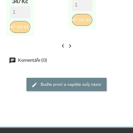
cena
347 Kč
PŘIDAT DO KOŠÍKU
PŘI
PŘIDAT DO KOŠÍKU


Komentáře (0)
Buďte první a napište svůj názor