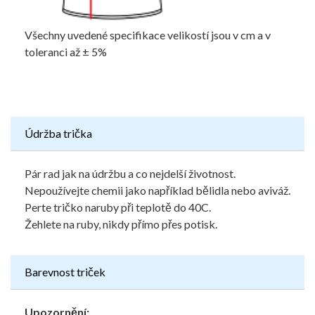
Všechny uvedené specifikace velikostí jsou v cm a v
toleranci až ± 5%
Údržba trička
Pár rad jak na údržbu a co nejdelší životnost.
Nepoužívejte chemii jako například bělidla nebo aviváž.
Perte tričko naruby při teplotě do 40C.
Žehlete na ruby, nikdy přímo přes potisk.
Barevnost triček
Upozornění: