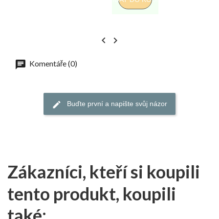
PŘI


Komentáře (0)
Buďte první a napište svůj názor
Zákazníci, kteří si koupili
tento produkt, koupili
také: