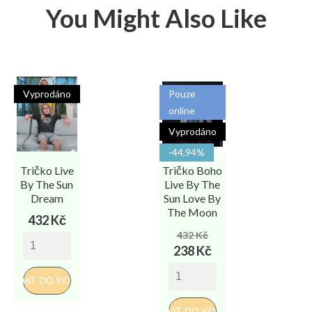
You Might Also Like
Vyprodáno
Pouze
online
Vyprodáno
-44,94%
Tričko Live
Tričko Boho
By The Sun
Live By The
Dream
Sun Love By
The Moon
Cena
432 Kč
Běžná
Cena
432 Kč
cena
238 Kč
PŘIDAT DO KOŠÍKU
PŘIDAT DO KOŠÍKU