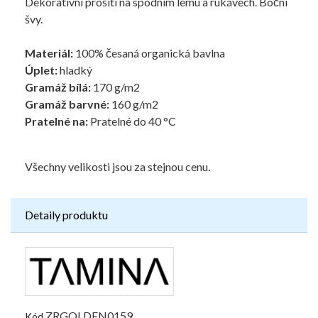
Dekorativní prošití na spodním lemu a rukávech. Boční
švy.
Materiál:
100% česaná organická bavlna
Úplet:
hladký
Gramáž bílá:
170 g/m2
Gramáž barvné:
160 g/m2
Pratelné na:
Pratelné do 40 °C
Všechny velikosti jsou za stejnou cenu.
Detaily produktu
ZRGOLDEN0159
Kód