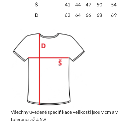
Š
41
44
47
50
54
D
62
64
66
68
69
Všechny uvedené specifikace velikostí jsou v cm a v
toleranci až ± 5%