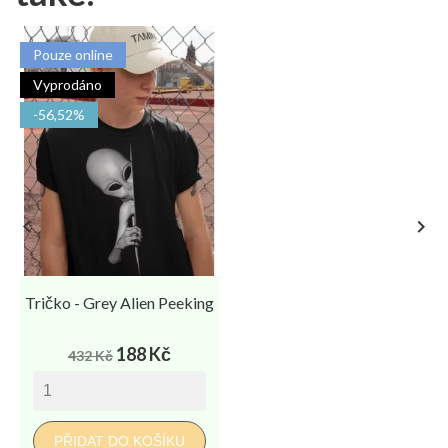
Pouze online
Vyprodáno
-56,52%


Tričko - Grey Alien Peeking
Běžná
Cena
188 Kč
432 Kč
cena
PŘIDAT DO KOŠÍKU