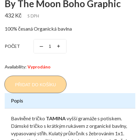
By The Moon Boho Graphic
432 Kč
S DPH
100% česaná Organická bavlna
–
+
POČET
Availability:
Vyprodáno
PŘIDAT DO KOŠÍKU
Popis
Bavlněné tričko
TAMINA
vyšší gramáže s potiskem.
Dámské tričko s krátkým rukávem z organické bavlny,
vypasovaný střih. Kulatý průkrčník s žebrováním 1x1.