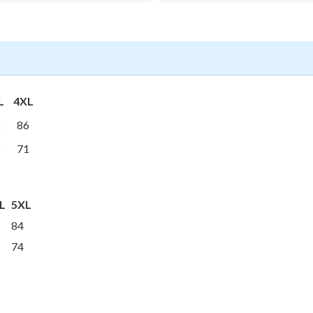
L
4XL
2
86
5
71
L
5XL
84
74