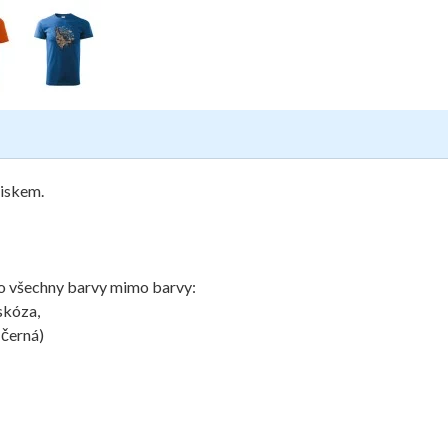
tiskem.
pro všechny barvy mimo barvy:
skóza,
 černá)