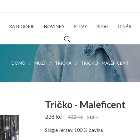
KATEGORIE
NOVINKY
SLEVY
BLOG
O NÁS
DOMŮ
MUŽI
TRIČKA
TRIČKO - MALEFICENT
Tričko - Maleficent
238 Kč
432 Kč
S DPH
Single Jersey, 100 % bavlna