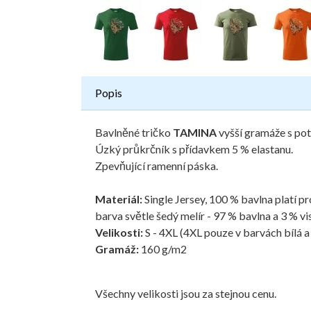
Popis
Bavlněné tričko
TAMINA
vyšší gramáže s po
Úzký průkrčník s přídavkem 5 % elastanu.
Zpevňující ramenní páska.
Materiál:
Single Jersey, 100 % bavlna platí 
barva světle šedý melír - 97 % bavlna a 3 % vi
Velikosti:
S - 4XL (4XL pouze v barvách bílá a
Gramáž:
160 g/m2
Všechny velikosti jsou za stejnou cenu.