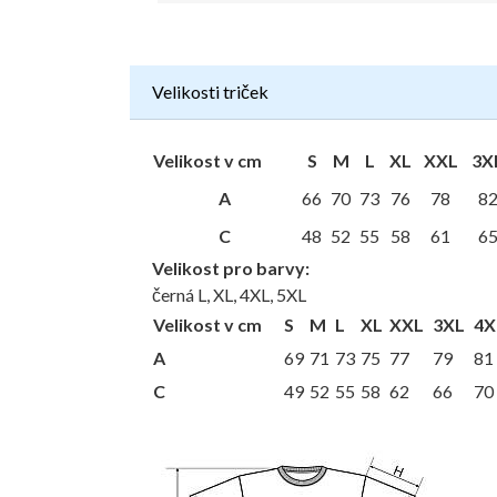
Velikosti triček
Velikost v cm
S
M
L
XL
XXL
3X
A
66
70
73
76
78
8
C
48
52
55
58
61
6
Velikost pro barvy:
černá L, XL, 4XL, 5XL
Velikost v cm
S
M
L
XL
XXL
3XL
4X
A
69
71
73
75
77
79
81
C
49
52
55
58
62
66
70