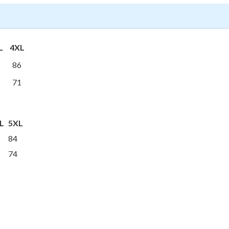
L
4XL
2
86
5
71
L
5XL
84
74