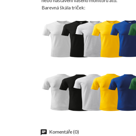
nebo nastavení vašeho monitoru atd.
Barevná škála triček:
Komentáře (0)