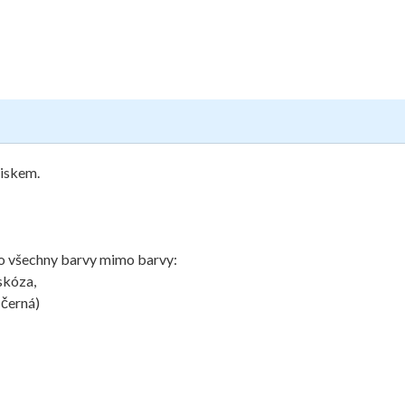
tiskem.
pro všechny barvy mimo barvy:
skóza,
 černá)