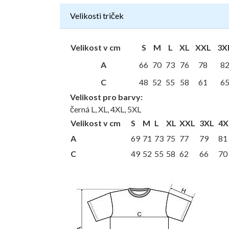
Velikosti triček
Velikost v cm
S
M
L
XL
XXL
3X
A
66
70
73
76
78
8
C
48
52
55
58
61
6
Velikost pro barvy:
černá L, XL, 4XL, 5XL
Velikost v cm
S
M
L
XL
XXL
3XL
4X
A
69
71
73
75
77
79
81
C
49
52
55
58
62
66
70