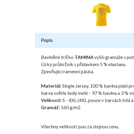
Popis
Bavlněné tričko
TAMINA
vyšší gramáže s po
Úzký průkrčník s přídavkem 5 % elastanu.
Zpevňující ramenní páska.
Materiál:
Single Jersey, 100 % bavlna platí 
barva světle šedý melír - 97 % bavlna a 3 % vi
Velikosti:
S - 4XL (4XL pouze v barvách bílá a
Gramáž:
160 g/m2
Všechny velikosti jsou za stejnou cenu.