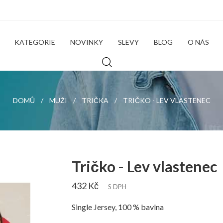
KATEGORIE
NOVINKY
SLEVY
BLOG
O NÁS
DOMŮ
MUŽI
TRIČKA
TRIČKO - LEV VLASTENEC
Tričko - Lev vlastenec
432 Kč
S DPH
Single Jersey, 100 % bavlna