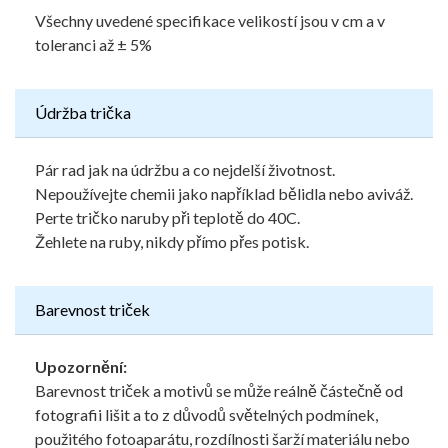
Všechny uvedené specifikace velikostí jsou v cm a v
toleranci až ± 5%
Údržba trička
Pár rad jak na údržbu a co nejdelší životnost.
Nepoužívejte chemii jako například bělidla nebo aviváž.
Perte tričko naruby při teplotě do 40C.
Žehlete na ruby, nikdy přímo přes potisk.
Barevnost triček
Upozornění:
Barevnost triček a motivů se může reálně částečně od
fotografii lišit a to z důvodů světelných podmínek,
použitého fotoaparátu, rozdílnosti šarží materiálu nebo