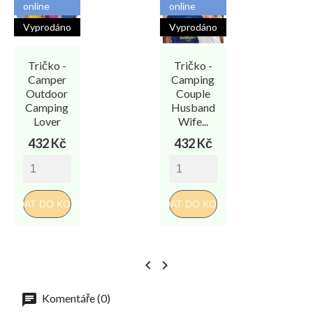
online
online
Vyprodáno
Vyprodáno
Tričko -
Tričko -
T
Camper
Camping
Outdoor
Couple
Camping
Husband
Lover
Wife...
Cena
Cena
432 Kč
432 Kč
PŘI
PŘIDAT DO KOŠÍKU
PŘIDAT DO KOŠÍKU


Komentáře (0)