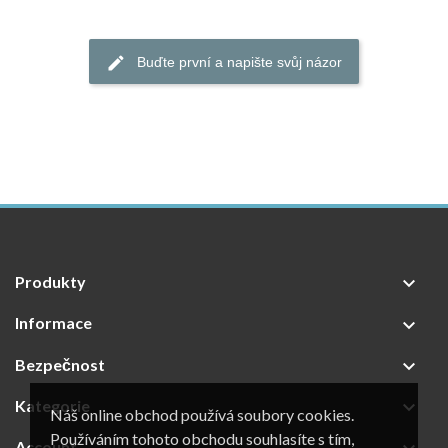
Buďte první a napište svůj názor
Produkty

Informace

Bezpečnost

Kategorie

Náš online obchod používá soubory cookies.
Používáním tohoto obchodu souhlasíte s tím,
Account