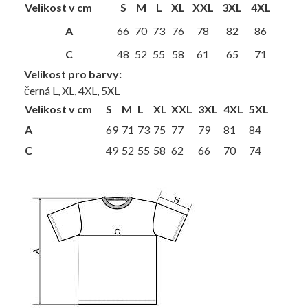
Velikost v cm
S
M
L
XL
XXL
3XL
4XL
A
66
70
73
76
78
82
86
C
48
52
55
58
61
65
71
Velikost pro barvy:
černá L, XL, 4XL, 5XL
Velikost v cm
S
M
L
XL
XXL
3XL
4XL
5XL
A
69
71
73
75
77
79
81
84
C
49
52
55
58
62
66
70
74