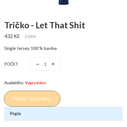
Tričko - Let That Shit
432 Kč
S DPH
Single Jersey, 100 % bavlna
–
+
POČET
Availability:
Vyprodáno
PŘIDAT DO KOŠÍKU
Popis