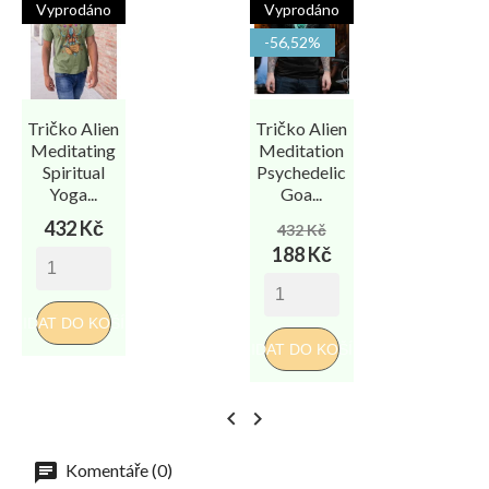
Vyprodáno
Vyprodáno
-56,52%
Tričko Alien
Tričko Alien
Meditating
Meditation
Spiritual
Psychedelic
Yoga...
Goa...
Cena
Běžná
Cena
432 Kč
432 Kč
cena
188 Kč
PŘI
PŘIDAT DO KOŠÍKU
PŘIDAT DO KOŠÍKU


Komentáře (0)