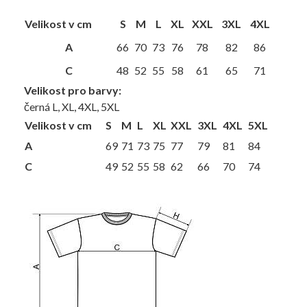
Velikost v cm
S
M
L
XL
XXL
3XL
4XL
A
66
70
73
76
78
82
86
C
48
52
55
58
61
65
71
Velikost pro barvy:
černá L, XL, 4XL, 5XL
Velikost v cm
S
M
L
XL
XXL
3XL
4XL
5XL
A
69
71
73
75
77
79
81
84
C
49
52
55
58
62
66
70
74