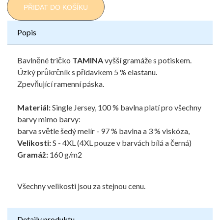
PŘIDAT DO KOŠÍKU
Popis
Bavlněné tričko
TAMINA
vyšší gramáže s potiskem.
Úzký průkrčník s přídavkem 5 % elastanu.
Zpevňující ramenní páska.
Materiál:
Single Jersey, 100 % bavlna platí pro všechny
barvy mimo barvy:
barva světle šedý melír - 97 % bavlna a 3 % viskóza,
Velikosti:
S - 4XL (4XL pouze v barvách bílá a černá)
Gramáž:
160 g/m2
Všechny velikosti jsou za stejnou cenu.
Detaily produktu