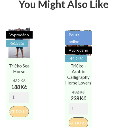
You Might Also Like
Vyprodáno
Pouze
online
-56,52%
Vyprodáno
-44,94%
Tričko Sea
Tričko -
Horse
Arabic
Calligraphy
Běžná
Cena
432 Kč
Horse Lovers
cena
188 Kč
Běžná
Cena
432 Kč
cena
238 Kč
PŘI
PŘIDAT DO KOŠÍKU
PŘIDAT DO KOŠÍKU