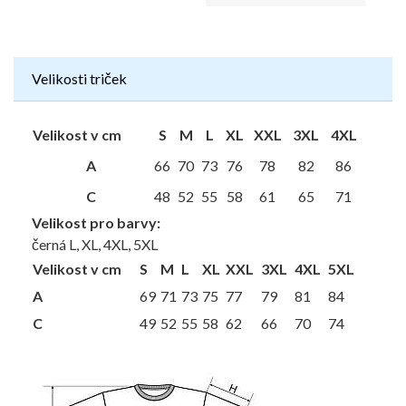
Velikosti triček
Velikost v cm
S
M
L
XL
XXL
3XL
4XL
A
66
70
73
76
78
82
86
C
48
52
55
58
61
65
71
Velikost pro barvy:
černá L, XL, 4XL, 5XL
Velikost v cm
S
M
L
XL
XXL
3XL
4XL
5XL
A
69
71
73
75
77
79
81
84
C
49
52
55
58
62
66
70
74