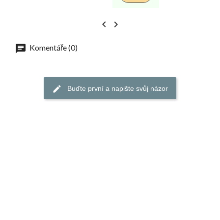


Komentáře (0)
Buďte první a napište svůj názor