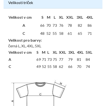
Velikosti triček
Velikost v cm
S
M
L
XL
XXL
3XL
4XL
A
66
70
73
76
78
82
86
C
48
52
55
58
61
65
71
Velikost pro barvy:
černá L, XL, 4XL, 5XL
Velikost v cm
S
M
L
XL
XXL
3XL
4XL
5XL
A
69
71
73
75
77
79
81
84
C
49
52
55
58
62
66
70
74