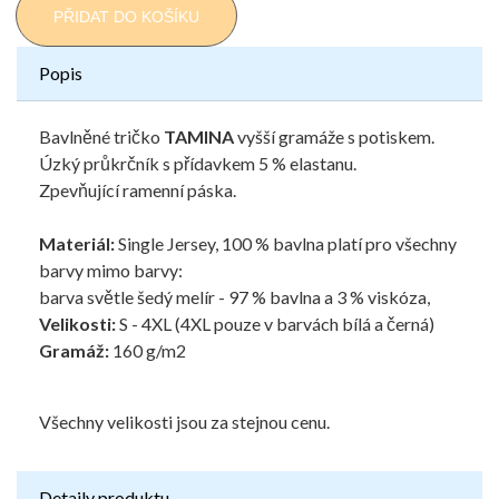
PŘIDAT DO KOŠÍKU
Popis
Bavlněné tričko
TAMINA
vyšší gramáže s potiskem.
Úzký průkrčník s přídavkem 5 % elastanu.
Zpevňující ramenní páska.
Materiál:
Single Jersey, 100 % bavlna platí pro všechny
barvy mimo barvy:
barva světle šedý melír - 97 % bavlna a 3 % viskóza,
Velikosti:
S - 4XL (4XL pouze v barvách bílá a černá)
Gramáž:
160 g/m2
Všechny velikosti jsou za stejnou cenu.
Detaily produktu