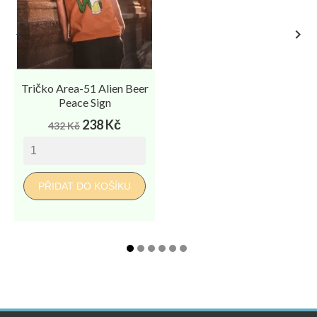


Tričko Area-51 Alien Beer
Peace Sign
Běžná
Cena
238 Kč
432 Kč
cena
PŘIDAT DO KOŠÍKU