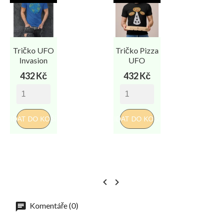
Tričko UFO
Tričko Pizza
Invasion
UFO
Cena
Cena
432 Kč
432 Kč
PŘIDAT DO KOŠÍKU
PŘIDAT DO KOŠÍKU
PŘI


Komentáře (0)