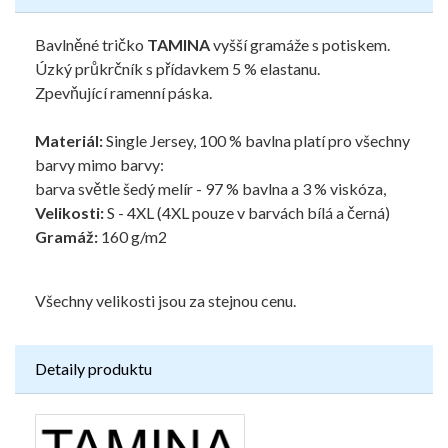
Bavlněné tričko
TAMINA
vyšší gramáže s potiskem.
Úzký průkrčník s přídavkem 5 % elastanu.
Zpevňující ramenní páska.
Materiál:
Single Jersey, 100 % bavlna platí pro všechny
barvy mimo barvy:
barva světle šedý melír - 97 % bavlna a 3 % viskóza,
Velikosti:
S - 4XL (4XL pouze v barvách bílá a černá)
Gramáž:
160 g/m2
Všechny velikosti jsou za stejnou cenu.
Detaily produktu