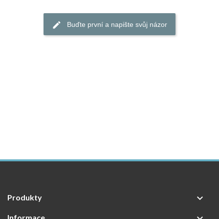
Buďte první a napište svůj názor
Produkty

Informace
