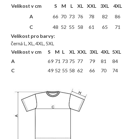
Velikost v cm
S
M
L
XL
XXL
3XL
4XL
A
66
70
73
76
78
82
86
C
48
52
55
58
61
65
71
Velikost pro barvy:
černá L, XL, 4XL, 5XL
Velikost v cm
S
M
L
XL
XXL
3XL
4XL
5XL
A
69
71
73
75
77
79
81
84
C
49
52
55
58
62
66
70
74