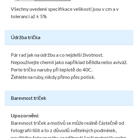
Všechny uvedené specifikace velikostí jsou v cm a v
toleranci až ± 5%
Údržba trička
Pár rad jak na údržbu a co nejdelší životnost.
Nepoužívejte chemii jako například bělidla nebo aviváž.
Perte tričko naruby při teplotě do 40C.
Žehlete na ruby, nikdy přímo přes potisk.
Barevnost triček
Upozornění:
Barevnost triček a motivů se může reálně částečně od
fotografii lišit a to z důvodů světelných podmínek,
použitého fotoaparátu, rozdílnosti šarží materiálu nebo