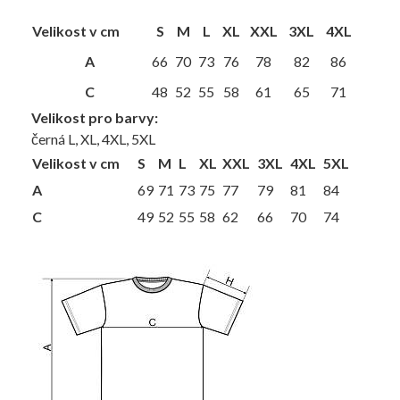
Velikost v cm
S
M
L
XL
XXL
3XL
4XL
A
66
70
73
76
78
82
86
C
48
52
55
58
61
65
71
Velikost pro barvy:
černá L, XL, 4XL, 5XL
Velikost v cm
S
M
L
XL
XXL
3XL
4XL
5XL
A
69
71
73
75
77
79
81
84
C
49
52
55
58
62
66
70
74