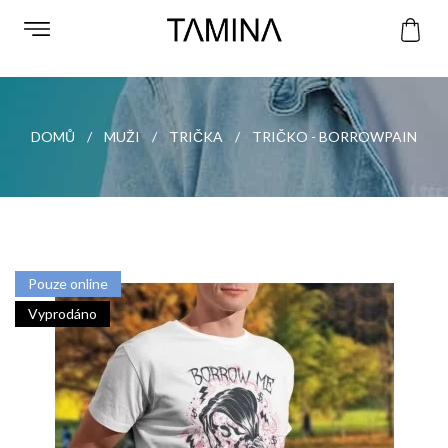
DOMŮ
MUŽI
TRIČKA
TRIČKO - BORROWPAIN
Pouze online
Vyprodáno