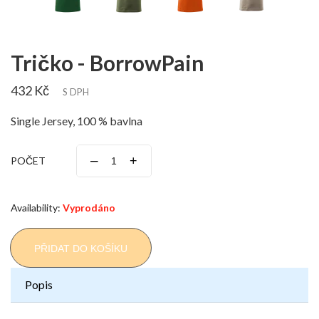
Tričko - BorrowPain
432 Kč
S DPH
Single Jersey, 100 % bavlna
–
+
POČET
Availability:
Vyprodáno
PŘIDAT DO KOŠÍKU
Popis