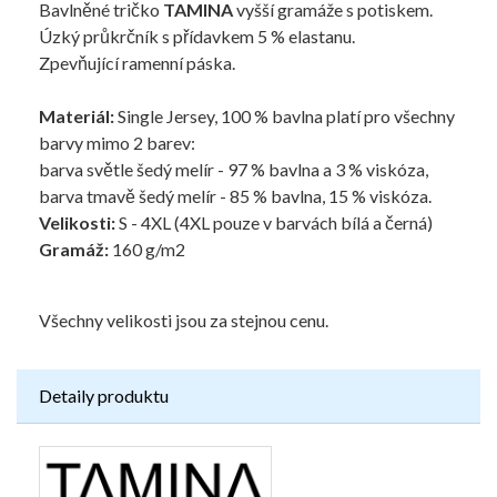
Bavlněné tričko
TAMINA
vyšší gramáže s potiskem.
Úzký průkrčník s přídavkem 5 % elastanu.
Zpevňující ramenní páska.
Materiál:
Single Jersey, 100 % bavlna platí pro všechny
barvy mimo 2 barev:
barva světle šedý melír - 97 % bavlna a 3 % viskóza,
barva tmavě šedý melír - 85 % bavlna, 15 % viskóza.
Velikosti:
S - 4XL (4XL pouze v barvách bílá a černá)
Gramáž:
160 g/m2
Všechny velikosti jsou za stejnou cenu.
Detaily produktu