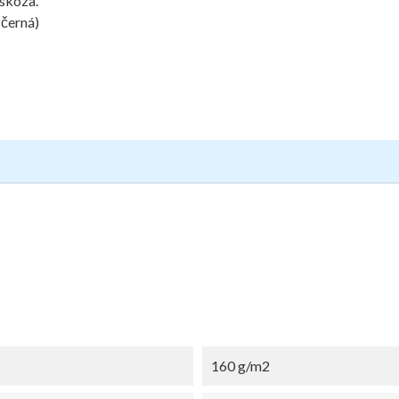
iskóza.
 černá)
160 g/m2