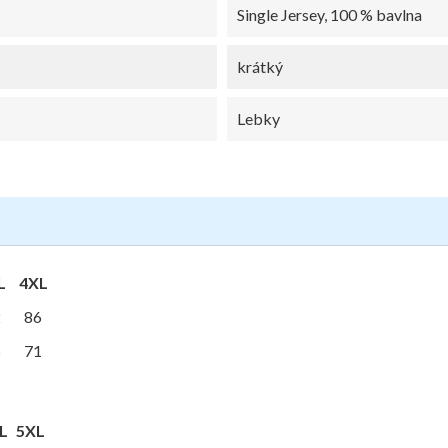
Single Jersey, 100 % bavlna
krátký
Lebky
L
4XL
2
86
5
71
L
5XL