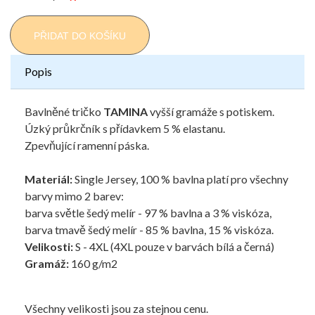
PŘIDAT DO KOŠÍKU
Popis
Bavlněné tričko
TAMINA
vyšší gramáže s potiskem.
Úzký průkrčník s přídavkem 5 % elastanu.
Zpevňující ramenní páska.
Materiál:
Single Jersey, 100 % bavlna platí pro všechny
barvy mimo 2 barev:
barva světle šedý melír - 97 % bavlna a 3 % viskóza,
barva tmavě šedý melír - 85 % bavlna, 15 % viskóza.
Velikosti:
S - 4XL (4XL pouze v barvách bílá a černá)
Gramáž:
160 g/m2
Všechny velikosti jsou za stejnou cenu.