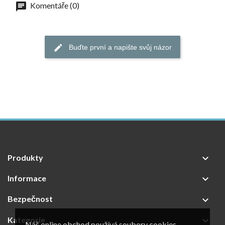
Komentáře (0)
Buďte první a napište svůj názor
Produkty

Informace

Bezpečnost

Kategorie

Náš online obchod používá soubory cookies.