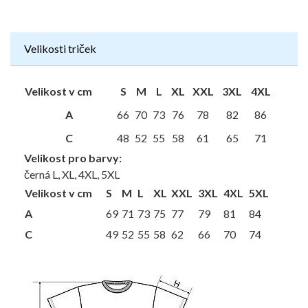
Velikosti triček
Velikost v cm
S
M
L
XL
XXL
3XL
4XL
A
66
70
73
76
78
82
86
C
48
52
55
58
61
65
71
Velikost pro barvy:
černá L, XL, 4XL, 5XL
Velikost v cm
S
M
L
XL
XXL
3XL
4XL
5XL
A
69
71
73
75
77
79
81
84
C
49
52
55
58
62
66
70
74