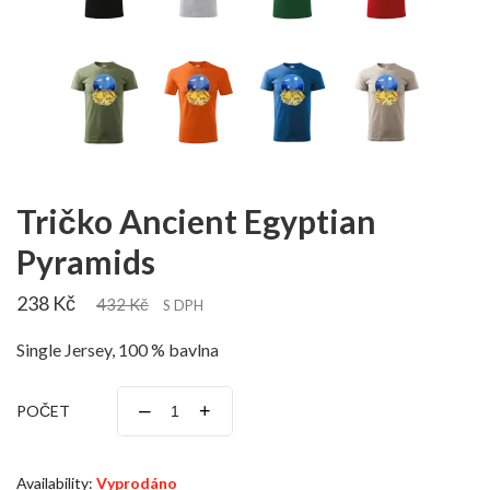
Tričko Ancient Egyptian
Pyramids
238 Kč
432 Kč
S DPH
Single Jersey, 100 % bavlna
–
+
POČET
Availability:
Vyprodáno