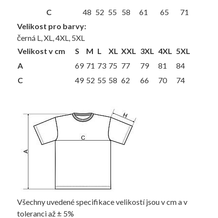
C
48
52
55
58
61
65
71
Velikost pro barvy:
černá L, XL, 4XL, 5XL
Velikost v cm
S
M
L
XL
XXL
3XL
4XL
5XL
A
69
71
73
75
77
79
81
84
C
49
52
55
58
62
66
70
74
Všechny uvedené specifikace velikostí jsou v cm a v
toleranci až ± 5%