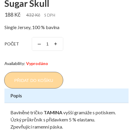
Sugar Skull
188 Kč
432 Kč
S DPH
Single Jersey, 100 % bavlna
–
+
POČET
Availability:
Vyprodáno
PŘIDAT DO KOŠÍKU
Popis
Bavlněné tričko
TAMINA
vyšší gramáže s potiskem.
Úzký průkrčník s přídavkem 5 % elastanu.
Zpevňující ramenní páska.