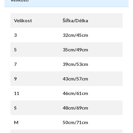
Velikost
Šířka/Délka
3
32cm/45cm
5
35cm/49cm
7
39cm/53cm
9
43cm/57cm
11
46cm/61cm
S
48cm/69cm
M
50cm/71cm