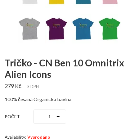
Tričko - CN Ben 10 Omnitrix
Alien Icons
279 Kč
S DPH
100% česaná Organická bavlna
–
+
POČET
Availability:
Vyprodáno